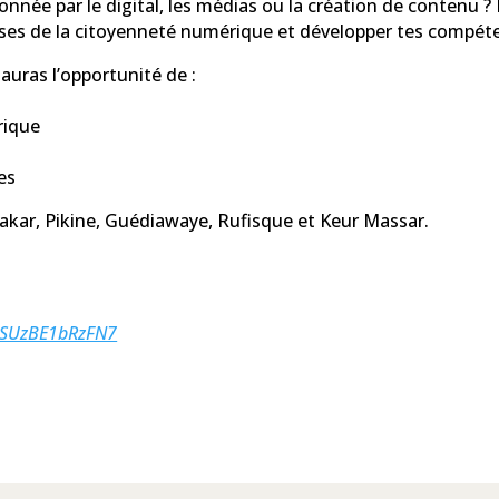
onnée par le digital, les médias ou la création de conte
es de la citoyenneté numérique et développer tes compéte
auras l’opportunité de :
rique
es
akar, Pikine, Guédiawaye, Rufisque et Keur Massar.
JMSUzBE1bRzFN7